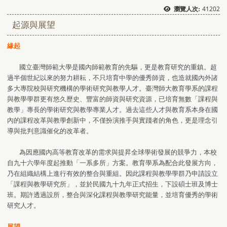
41202
瀏覽人次:
起源與展望
緣起
國立臺灣師範大學是國內師範教育的先驅，更是教育研究的重鎮。超
過半個世紀以來的努力耕耘，不只培育中學的優秀師資，也造就國內外諸
多大專院校與研究機構的學術研究與教學人才。臺灣師大教育學系的課程
與教學學群更有悠久歷史、豐富的師資與研究資源，已培育無數「課程與
教學」專長的學術研究與教學專業人才。過去這些人才與教育系本身在國
內的課程改革與教學創新中，不僅扮演推手與實踐者的角色，更是理念引
導與批判意識催化的改革者。
為因應國內高等教育改革的需求與提昇全球學術發展的競爭力，本校
自九十六學年度起推動「一系多所」方案。教育學系為配合此發展方向，
乃在組織結構上進行有效的整合與重組。因此課程與教學學群乃申請設立
「課程與教學研究所」，並於民國九十九年正式招生，下設碩士班及博士
班。期許透過設所，整合與深化課程與教學研究能量，並培育優秀的學術
研究人才。
展望