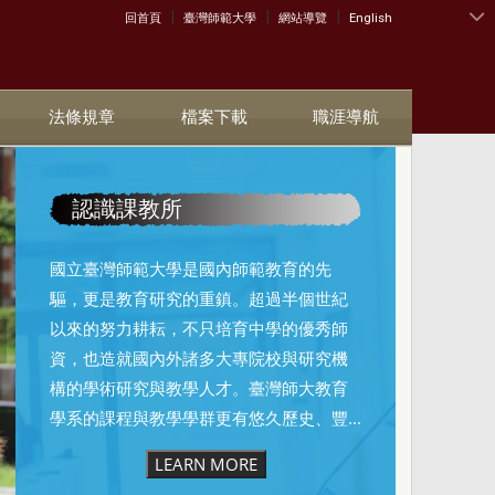
|
|
|
:::
回首頁
臺灣師範大學
網站導覽
English
法條規章
檔案下載
職涯導航
認識課教所
國立臺灣師範大學是國內師範教育的先
驅，更是教育研究的重鎮。超過半個世紀
以來的努力耕耘，不只培育中學的優秀師
資，也造就國內外諸多大專院校與研究機
構的學術研究與教學人才。臺灣師大教育
學系的課程與教學學群更有悠久歷史、豐...
LEARN MORE