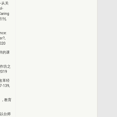
─从关
l-
Caring
究月刊,
nce:
er?,
2020
样的课
工作坊之
2019
改革经
-139,
, 教育
─以台师