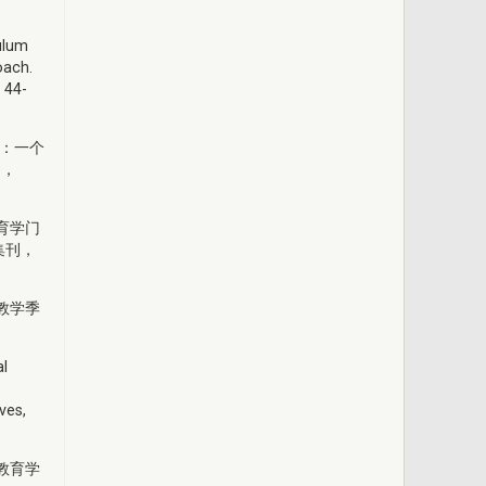
ulum
oach.
 44-
体：一个
3，
育学门
集刊，
教学季
al
ves,
教育学