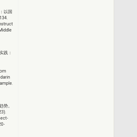
究：以国
34.
nstruct
Middle
与实践：
rom
darin
xample.
际趋势。
3).
ject-
20-