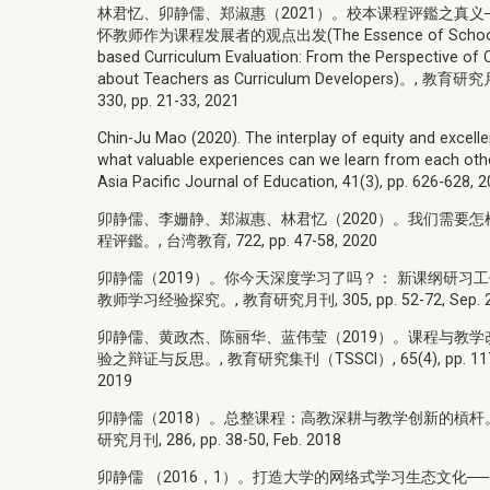
林君忆、卯静儒、郑淑惠（2021）。校本课程评鑑之真义
怀教师作为课程发展者的观点出发(The Essence of Schoo
based Curriculum Evaluation: From the Perspective of 
about Teachers as Curriculum Developers)。, 教育研
330, pp. 21-33, 2021
Chin-Ju Mao (2020). The interplay of equity and excelle
what valuable experiences can we learn from each oth
Asia Pacific Journal of Education, 41(3), pp. 626-628, 
卯静儒、李姗静、郑淑惠、林君忆（2020）。我们需要怎
程评鑑。, 台湾教育, 722, pp. 47-58, 2020
卯静儒（2019）。你今天深度学习了吗？： 新课纲研习
教师学习经验探究。, 教育研究月刊, 305, pp. 52-72, Sep. 
卯静儒、黄政杰、陈丽华、蓝伟莹（2019）。课程与教学
验之辩证与反思。, 教育研究集刊（TSSCI）, 65(4), pp. 117
2019
卯静儒（2018）。总整课程：高教深耕与教学创新的槓杆。
研究月刊, 286, pp. 38-50, Feb. 2018
卯静儒 （2016，1）。打造大学的网络式学习生态文化─