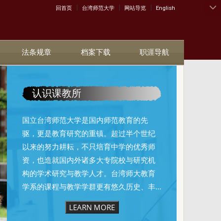
|
|
|
:::
回首页
台湾师范大学
网站导览
English
法条规章
档案下载
职涯导航
认识课教所
国立台湾师范大学是国内师范教育的先
驱，更是教育研究的重镇。超过半个世纪
以来的努力耕耘，不只培育中学的优秀师
资，也造就国内外诸多大专院校与研究机
构的学术研究与教学人才。台湾师大教育
学系的课程与教学学群更有悠久历史、丰...
LEARN MORE