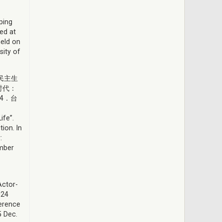
ping
ed at
eld on
sity of
民主生
时代：
4．台
ife”.
ion. In
:
ember
Actor-
024
ference
5 Dec.