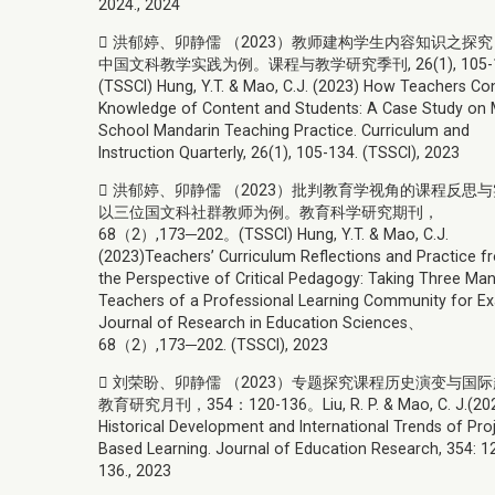
2024., 2024
 洪郁婷、卯静儒 （2023）教师建构学生内容知识之探
中国文科教学实践为例。课程与教学研究季刊, 26(1), 105-1
(TSSCI) Hung, Y.T. & Mao, C.J. (2023) How Teachers Co
Knowledge of Content and Students: A Case Study on 
School Mandarin Teaching Practice. Curriculum and
Instruction Quarterly, 26(1), 105-134. (TSSCI), 2023
 洪郁婷、卯静儒 （2023）批判教育学视角的课程反思
以三位国文科社群教师为例。教育科学研究期刊，
68（2）,173─202。(TSSCI) Hung, Y.T. & Mao, C.J.
(2023)Teachers’ Curriculum Reflections and Practice f
the Perspective of Critical Pedagogy: Taking Three Man
Teachers of a Professional Learning Community for E
Journal of Research in Education Sciences、
68（2）,173─202. (TSSCI), 2023
 刘荣盼、卯静儒 （2023）专题探究课程历史演变与国
教育研究月刊，354：120-136。Liu, R. P. & Mao, C. J.(202
Historical Development and International Trends of Pro
Based Learning. Journal of Education Research, 354: 1
136., 2023