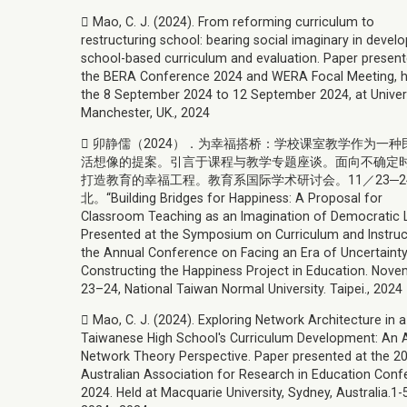
 Mao, C. J. (2024). From reforming curriculum to
restructuring school: bearing social imaginary in develo
school-based curriculum and evaluation. Paper present
the BERA Conference 2024 and WERA Focal Meeting, h
the 8 September 2024 to 12 September 2024, at Univer
Manchester, UK., 2024
 卯静儒（2024）．为幸福搭桥：学校课室教学作为一种
活想像的提案。引言于课程与教学专题座谈。面向不确定
打造教育的幸福工程。教育系国际学术研讨会。11／23─2
北。“Building Bridges for Happiness: A Proposal for
Classroom Teaching as an Imagination of Democratic L
Presented at the Symposium on Curriculum and Instruct
the Annual Conference on Facing an Era of Uncertainty
Constructing the Happiness Project in Education. Nov
23–24, National Taiwan Normal University. Taipei., 2024
 Mao, C. J. (2024). Exploring Network Architecture in a
Taiwanese High School's Curriculum Development: An 
Network Theory Perspective. Paper presented at the 2
Australian Association for Research in Education Con
2024. Held at Macquarie University, Sydney, Australia.1-