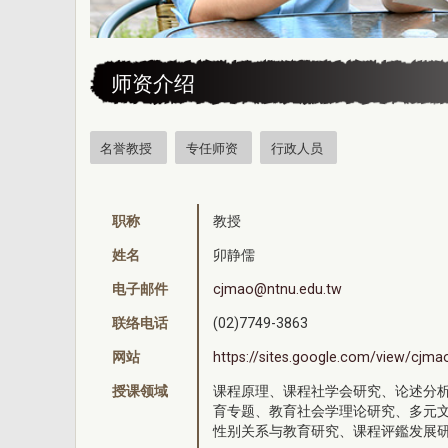
:::
师资介绍
名誉教授
专任师资
行政人员
职称
教授
姓名
卯静儒
电子邮件
cjmao@ntnu.edu.tw
联络电话
(02)7749-3863
网站
https://sites.google.com/view/cjma
授课领域
课程原理、课程社学会研究、论述分
育专题、教育社会学理论研究、多元
性别关系与教育研究、课程评鑑发展