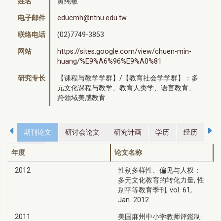
姓名
黄纯敏
电子邮件
educmh@ntnu.edu.tw
联络电话
(02)7749-3853
网站
https://sites.google.com/view/chuen-min-
huang/%E9%A6%96%E9%A0%81
研究专长
【课程与教学学群】/【教育社会学学群】：多
元文化课程与教学、教育人类学、语言教育、
跨领域美感教育
期刊论文
研讨会论文
研究计画
学历
经历
荣誉
年度
论文名称
2012
性别多样性、偏见与人权：
多元文化教育的转化力量, 性
别平等教育季刊, vol. 61,
Jan. 2012
2011
美国麻州中小学教师评鑑制