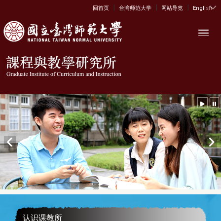
|
|
|
:::
回首页
台湾师范大学
网站导览
English
Toggl
认识课教所