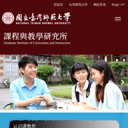
|
|
|
:::
回首页
台湾师范大学
网站导览
English
Toggl
认识课教所