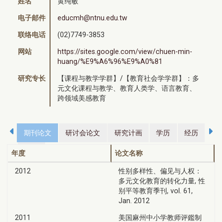
姓名
黄纯敏
电子邮件
educmh@ntnu.edu.tw
联络电话
(02)7749-3853
网站
https://sites.google.com/view/chuen-min-
huang/%E9%A6%96%E9%A0%81
研究专长
【课程与教学学群】/【教育社会学学群】：多
元文化课程与教学、教育人类学、语言教育、
跨领域美感教育
期刊论文
研讨会论文
研究计画
学历
经历
荣誉
年度
论文名称
2012
性别多样性、偏见与人权：
多元文化教育的转化力量, 性
别平等教育季刊, vol. 61,
Jan. 2012
2011
美国麻州中小学教师评鑑制