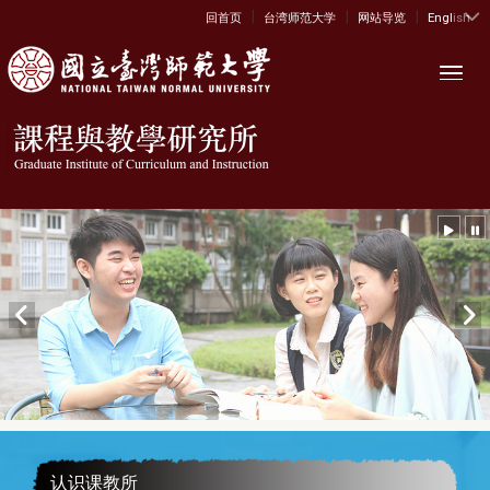
|
|
|
:::
回首页
台湾师范大学
网站导览
English
Toggl
认识课教所